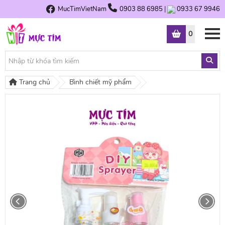
MucTimVietNam
0903 88 6985
|
0933 67 9946
0
Trang chủ
Bình chiết mỹ phẩm