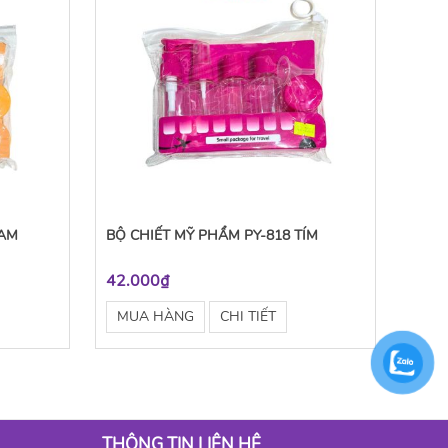
CAM
BỘ CHIẾT MỸ PHẨM PY-818 TÍM
42.000₫
MUA HÀNG
CHI TIẾT
THÔNG TIN LIÊN HỆ