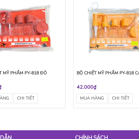
T MỸ PHẨM PY-818 ĐỎ
BỘ CHIẾT MỸ PHẨM PY-818 
₫
42.000₫
HÀNG
CHI TIẾT
MUA HÀNG
CHI TIẾT
 DẪN
CHÍNH SÁCH