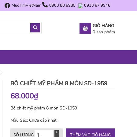
MucTimVietNam
0903 88 6985
|
0933 67 9946
GIỎ HÀNG
0
sản phẩm
BỘ CHIẾT MỸ PHẨM 8 MÓN SD-1959
68.000₫
Bộ chiết mỹ phẩm 8 món SD-1959
Màu Sắc:
Chưa cập nhật!
THÊM VÀO GIỎ HÀNG
SỐ LƯỢNG