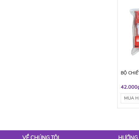
BỘ CHIẾ
42.000
MUA 
VỀ CHÚNG TÔI
HƯỚNG