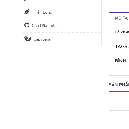
Thiên Long
MÔ TẢ
Gấu Dâu Lotso
Bộ chi
Capybara
TAGS
BÌNH
SẢN PHẨ