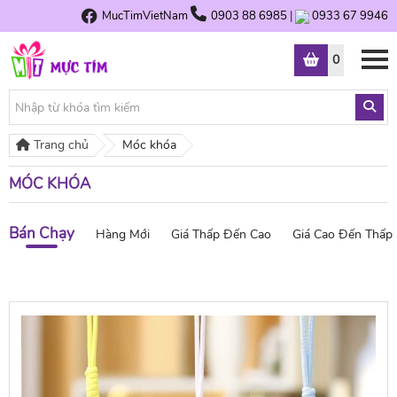
MucTimVietNam
0903 88 6985
|
0933 67 9946
0
Trang chủ
Móc khóa
MÓC KHÓA
Bán Chạy
Hàng Mới
Giá Thấp Đến Cao
Giá Cao Đến Thấp