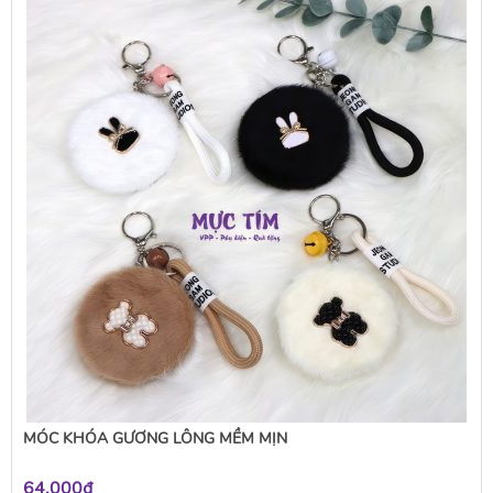
MÓC KHÓA GƯƠNG LÔNG MỀM MỊN
64.000₫