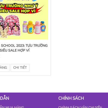
 SCHOOL 2023: TỰU TRƯỜNG
 SIÊU SALE HỢP VÍ
Ệ
HÀNG
CHI TIẾT
 DẪN
CHÍNH SÁCH
ẪN MUA HÀNG
CHÍNH SÁCH VẬN CHUYỂN