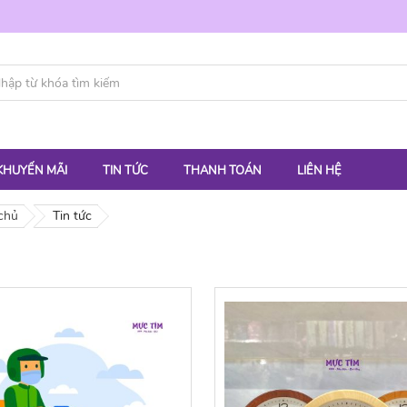
KHUYẾN MÃI
TIN TỨC
THANH TOÁN
LIÊN HỆ
chủ
Tin tức