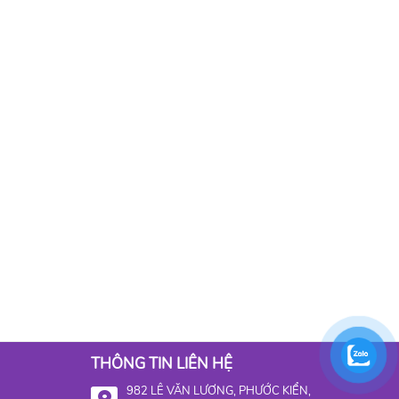
THÔNG TIN LIÊN HỆ
982 LÊ VĂN LƯƠNG, PHƯỚC KIỂN,