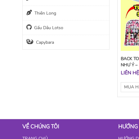
Thiên Long
Gấu Dâu Lotso
Capybara
BACK TO
NHƯ Ý –
LIÊN H
MUA 
VỀ CHÚNG TÔI
HƯỚNG
TRANG CHỦ
HƯỚNG D