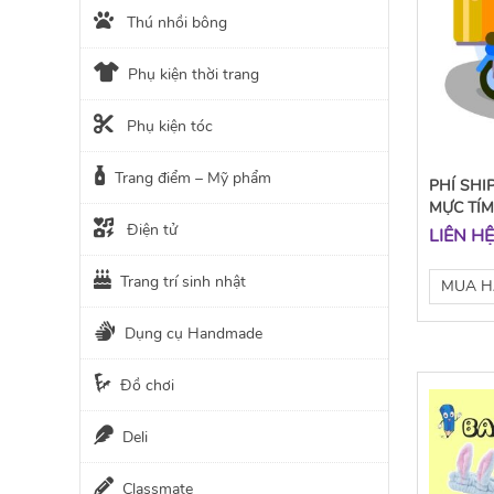
Thú nhồi bông
Phụ kiện thời trang
Phụ kiện tóc
Trang điểm – Mỹ phẩm
PHÍ SHI
MỰC TÍ
Điện tử
LIÊN H
Trang trí sinh nhật
MUA 
Dụng cụ Handmade
Đồ chơi
Deli
Classmate