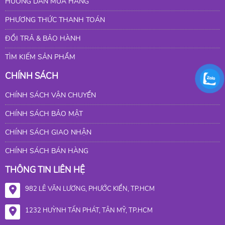
HƯỚNG DẪN MUA HÀNG
PHƯƠNG THỨC THANH TOÁN
ĐỔI TRẢ & BẢO HÀNH
TÌM KIẾM SẢN PHẨM
CHÍNH SÁCH
CHÍNH SÁCH VẬN CHUYỂN
CHÍNH SÁCH BẢO MẬT
CHÍNH SÁCH GIAO NHẬN
CHÍNH SÁCH BÁN HÀNG
THÔNG TIN LIÊN HỆ
982 LÊ VĂN LƯƠNG, PHƯỚC KIỂN, TP.HCM
1232 HUỲNH TẤN PHÁT, TÂN MỸ, TP.HCM