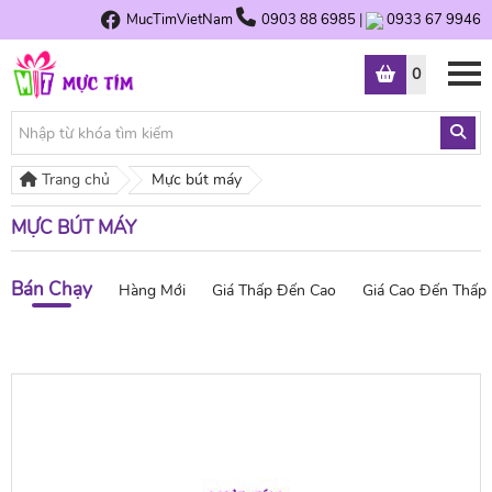
MucTimVietNam
0903 88 6985
|
0933 67 9946
0
Trang chủ
Mực bút máy
MỰC BÚT MÁY
Bán Chạy
Hàng Mới
Giá Thấp Đến Cao
Giá Cao Đến Thấp