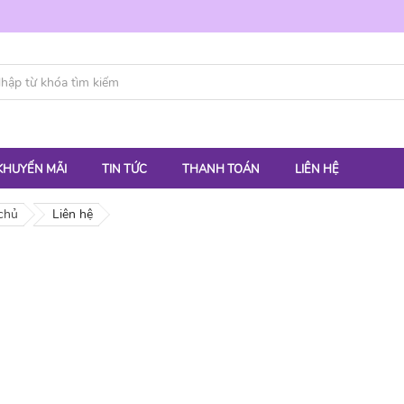
KHUYẾN MÃI
TIN TỨC
THANH TOÁN
LIÊN HỆ
chủ
Liên hệ