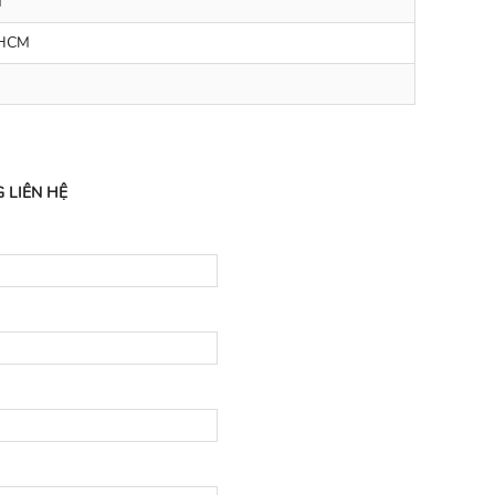
M
 HCM
 LIÊN HỆ