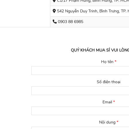
C1/17 Phạm Hùng, Bình Hưng, TP. HC
542 Nguyễn Duy Trinh, Bình Trưng, TP.
0903 88 6985
QUÝ KHÁCH MUA SỈ VUI LÒNG
Họ tên
*
Số điện thoại
Email
*
Nội dung
*