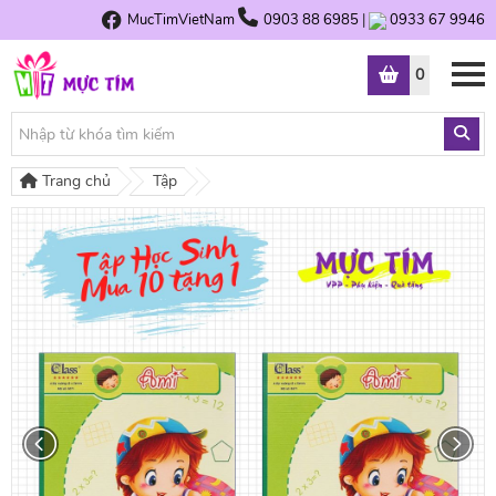
MucTimVietNam
0903 88 6985
|
0933 67 9946
0
Trang chủ
Tập