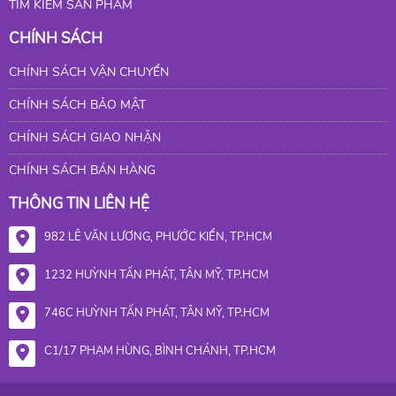
TÌM KIẾM SẢN PHẨM
CHÍNH SÁCH
CHÍNH SÁCH VẬN CHUYỂN
CHÍNH SÁCH BẢO MẬT
CHÍNH SÁCH GIAO NHẬN
CHÍNH SÁCH BÁN HÀNG
THÔNG TIN LIÊN HỆ
982 LÊ VĂN LƯƠNG, PHƯỚC KIỂN, TP.HCM
1232 HUỲNH TẤN PHÁT, TÂN MỸ, TP.HCM
746C HUỲNH TẤN PHÁT, TÂN MỸ, TP.HCM
C1/17 PHẠM HÙNG, BÌNH CHÁNH, TP.HCM