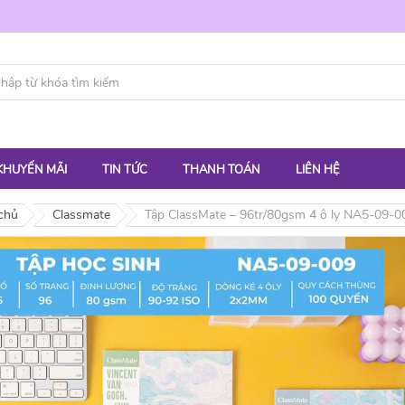
KHUYẾN MÃI
TIN TỨC
THANH TOÁN
LIÊN HỆ
chủ
Classmate
Tập ClassMate – 96tr/80gsm 4 ô ly NA5-09-0