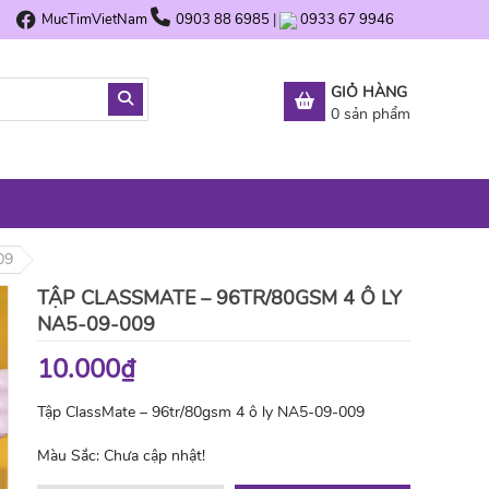
MucTimVietNam
0903 88 6985
|
0933 67 9946
GIỎ HÀNG
0
sản phẩm
09
TẬP CLASSMATE – 96TR/80GSM 4 Ô LY
NA5-09-009
10.000₫
Tập ClassMate – 96tr/80gsm 4 ô ly NA5-09-009
Màu Sắc:
Chưa cập nhật!