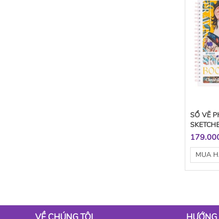
SỔ VẼ 
SKETCH
179.00
MUA 
VỀ CHÚNG TÔI
HƯỚNG