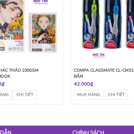
PHÁC THẢO 230GSM
COMPA CLASSMATE CL-CM31
BOOK
BẤM
0₫
42.000₫
HÀNG
CHI TIẾT
MUA HÀNG
CHI TIẾT
 DẪN
CHÍNH SÁCH