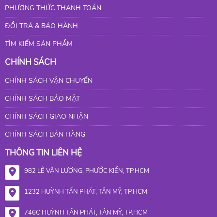
PHƯƠNG THỨC THANH TOÁN
ĐỔI TRẢ & BẢO HÀNH
TÌM KIẾM SẢN PHẨM
CHÍNH SÁCH
CHÍNH SÁCH VẬN CHUYỂN
CHÍNH SÁCH BẢO MẬT
CHÍNH SÁCH GIAO NHẬN
CHÍNH SÁCH BÁN HÀNG
THÔNG TIN LIÊN HỆ
982 LÊ VĂN LƯƠNG, PHƯỚC KIỂN, TP.HCM
1232 HUỲNH TẤN PHÁT, TÂN MỸ, TP.HCM
746C HUỲNH TẤN PHÁT, TÂN MỸ, TP.HCM