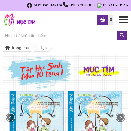
MucTimVietNam
0903 88 6985
|
0933 67 9946
0
Trang chủ
Tập