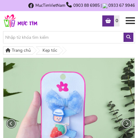
MucTimVietNam
0903 88 6985
|
0933 67 9946
0
Trang chủ
Kẹp tóc