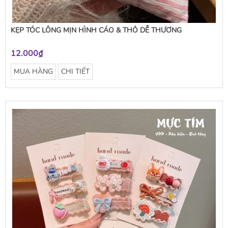
KẸP TÓC LÔNG MỊN HÌNH CÁO & THỎ DỄ THƯƠNG
12.000₫
MUA HÀNG
CHI TIẾT