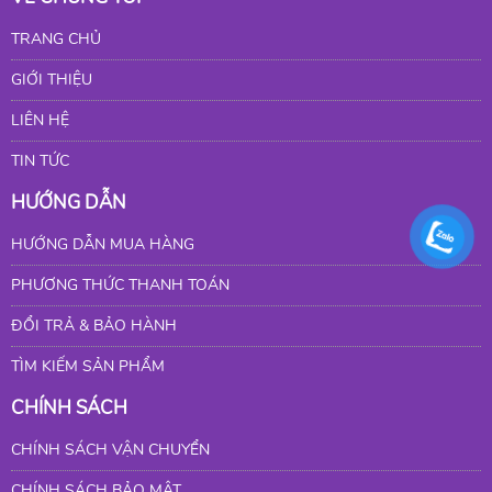
TRANG CHỦ
GIỚI THIỆU
LIÊN HỆ
TIN TỨC
HƯỚNG DẪN
HƯỚNG DẪN MUA HÀNG
PHƯƠNG THỨC THANH TOÁN
ĐỔI TRẢ & BẢO HÀNH
TÌM KIẾM SẢN PHẨM
CHÍNH SÁCH
CHÍNH SÁCH VẬN CHUYỂN
CHÍNH SÁCH BẢO MẬT