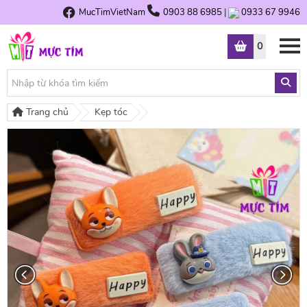
MucTimVietNam
0903 88 6985
|
0933 67 9946
0
Trang chủ
Kẹp tóc