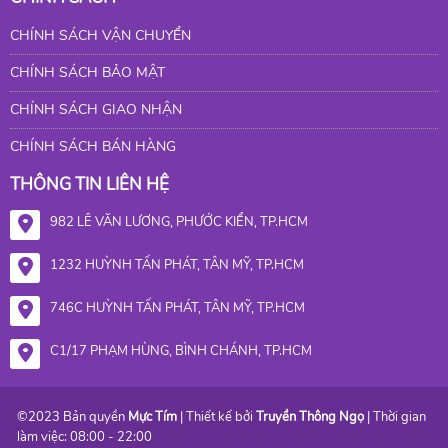
CHÍNH SÁCH VẬN CHUYỂN
CHÍNH SÁCH BẢO MẬT
CHÍNH SÁCH GIAO NHẬN
CHÍNH SÁCH BÁN HÀNG
THÔNG TIN LIÊN HỆ
982 LÊ VĂN LƯƠNG, PHƯỚC KIỂN, TP.HCM
1232 HUỲNH TẤN PHÁT, TÂN MỸ, TP.HCM
746C HUỲNH TẤN PHÁT, TÂN MỸ, TP.HCM
C1/17 PHẠM HÙNG, BÌNH CHÁNH, TP.HCM
©2023 Bản quyền
Mực Tím
| Thiết kế bởi
Truyền Thông Ngọ
| Thời gian
làm việc: 08:00 - 22:00