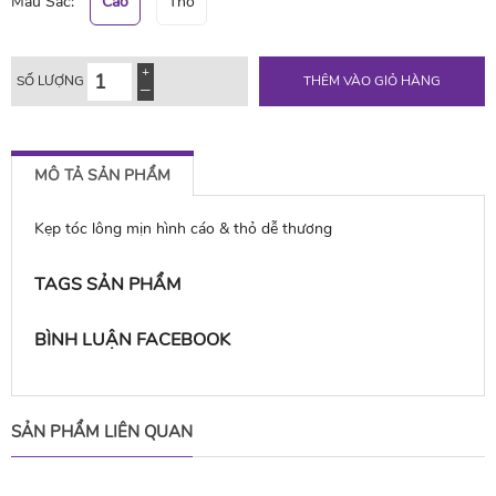
Màu Sắc:
Cáo
Thỏ
SỐ LƯỢNG
THÊM VÀO GIỎ HÀNG
MÔ TẢ SẢN PHẨM
Kẹp tóc lông mịn hình cáo & thỏ dễ thương
TAGS SẢN PHẨM
BÌNH LUẬN FACEBOOK
SẢN PHẨM LIÊN QUAN