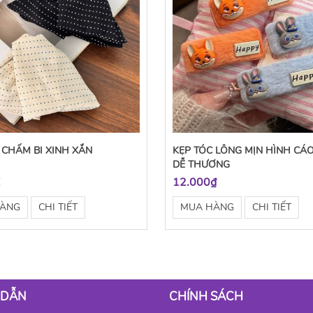
 CHẤM BI XINH XẮN
KẸP TÓC LÔNG MỊN HÌNH CÁ
DỄ THƯƠNG
Ệ
12.000₫
HÀNG
CHI TIẾT
MUA HÀNG
CHI TIẾT
 DẪN
CHÍNH SÁCH