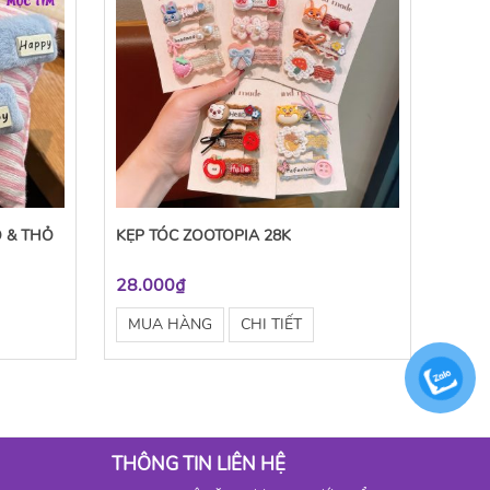
O & THỎ
KẸP TÓC ZOOTOPIA 28K
28.000₫
MUA HÀNG
CHI TIẾT
THÔNG TIN LIÊN HỆ