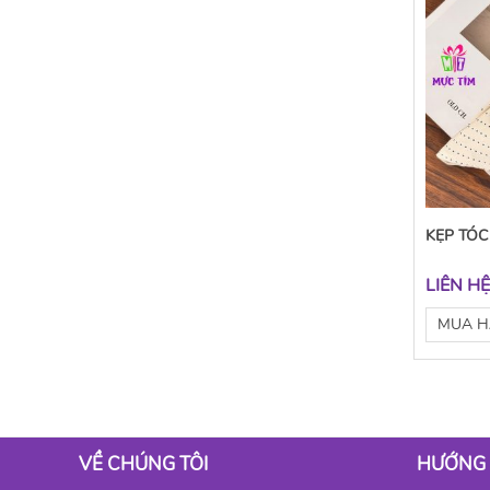
KẸP TÓC
LIÊN H
MUA 
VỀ CHÚNG TÔI
HƯỚNG