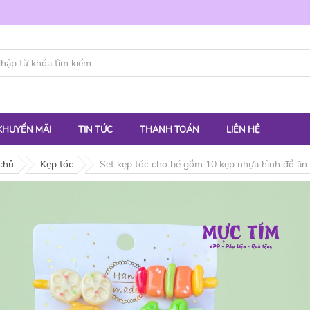
KHUYẾN MÃI
TIN TỨC
THANH TOÁN
LIÊN HỆ
chủ
Kẹp tóc
Set kẹp tóc cho bé gồm 10 kẹp nhựa hình đồ ăn