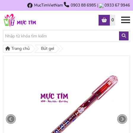
MucTimVietNam
0903 88 6985
|
0933 67 9946
0
Trang chủ
Bút gel