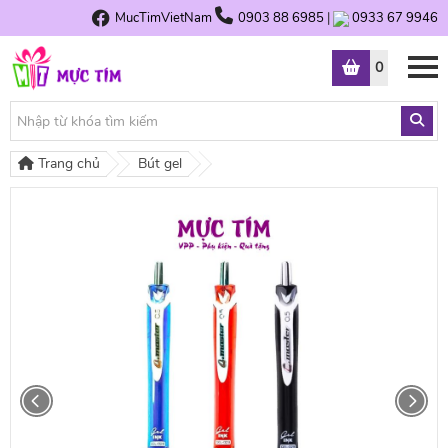
MucTimVietNam
0903 88 6985
|
0933 67 9946
0
Trang chủ
Bút gel