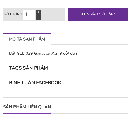
SỐ LƯỢNG
THÊM VÀO GIỎ HÀNG
MÔ TẢ SẢN PHẨM
Bút GEL-029 G.master Xanh/ đỏ/ đen
TAGS SẢN PHẨM
BÌNH LUẬN FACEBOOK
SẢN PHẨM LIÊN QUAN