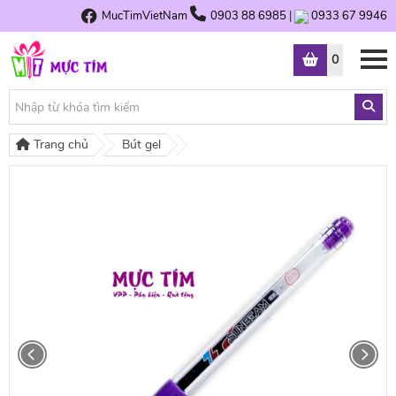
MucTimVietNam
0903 88 6985
|
0933 67 9946
0
Trang chủ
Bút gel