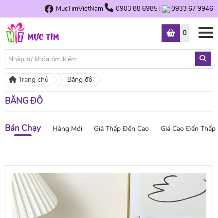
MucTimVietNam
0903 88 6985
|
0933 67 9946
0
Trang chủ
Băng đô
BĂNG ĐÔ
Bán Chạy
Hàng Mới
Giá Thấp Đến Cao
Giá Cao Đến Thấp