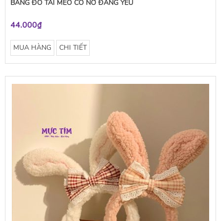
BĂNG ĐÔ TAI MÈO CÓ NƠ ĐÁNG YÊU
44.000₫
MUA HÀNG
CHI TIẾT