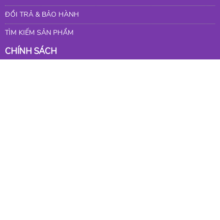
ĐỔI TRẢ & BẢO HÀNH
TÌM KIẾM SẢN PHẨM
CHÍNH SÁCH
CHÍNH SÁCH VẬN CHUYỂN
CHÍNH SÁCH BẢO MẬT
CHÍNH SÁCH GIAO NHẬN
CHÍNH SÁCH BÁN HÀNG
THÔNG TIN LIÊN HỆ
982 LÊ VĂN LƯƠNG, PHƯỚC KIỂN, TP.HCM
1232 HUỲNH TẤN PHÁT, TÂN MỸ, TP.HCM
746C HUỲNH TẤN PHÁT, TÂN MỸ, TP.HCM