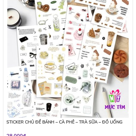
STICKER CHỦ ĐỀ BÁNH – CÀ PHÊ – TRÀ SỮA – ĐỒ UỐNG