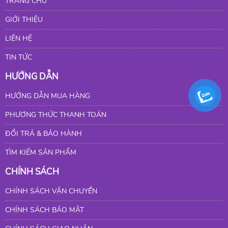
TRANG CHỦ
GIỚI THIỆU
LIÊN HỆ
TIN TỨC
HƯỚNG DẪN
HƯỚNG DẪN MUA HÀNG
PHƯƠNG THỨC THANH TOÁN
ĐỔI TRẢ & BẢO HÀNH
TÌM KIẾM SẢN PHẨM
CHÍNH SÁCH
CHÍNH SÁCH VẬN CHUYỂN
CHÍNH SÁCH BẢO MẬT