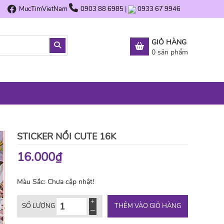
MucTimVietNam
0903 88 6985
|
0933 67 9946
GIỎ HÀNG
0
sản phẩm
STICKER NỔI CUTE 16K
16.000₫
Màu Sắc:
Chưa cập nhật!
THÊM VÀO GIỎ HÀNG
SỐ LƯỢNG