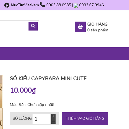
MucTimVietNam
0903 88 6985
|
0933 67 9946
GIỎ HÀNG
0
sản phẩm
SỔ KIỂU CAPYBARA MINI CUTE
10.000₫
Màu Sắc:
Chưa cập nhật!
THÊM VÀO GIỎ HÀNG
SỐ LƯỢNG