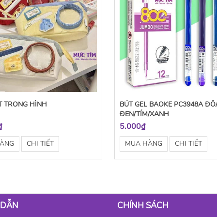
T TRONG HÌNH
BÚT GEL BAOKE PC3948A ĐỎ
ĐEN/TÍM/XANH
₫
5.000₫
HÀNG
CHI TIẾT
MUA HÀNG
CHI TIẾT
 DẪN
CHÍNH SÁCH