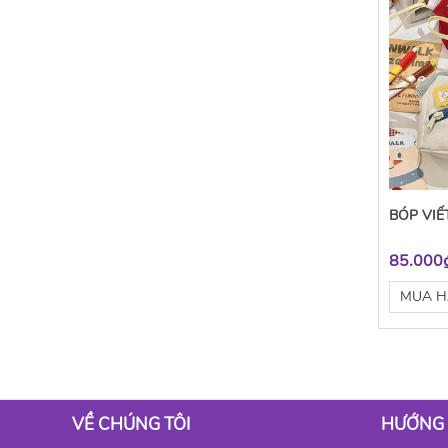
BÓP VIẾ
85.000
MUA 
VỀ CHÚNG TÔI
HƯỚNG