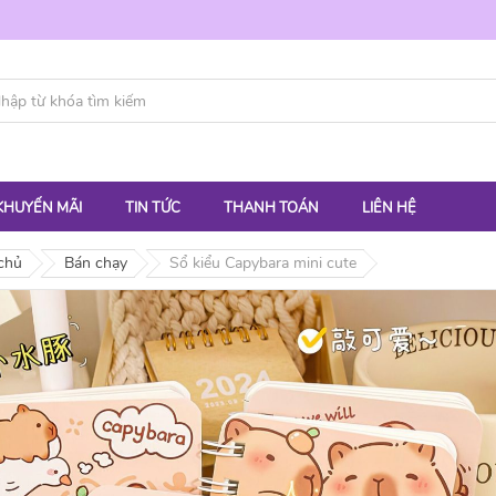
KHUYẾN MÃI
TIN TỨC
THANH TOÁN
LIÊN HỆ
chủ
Bán chạy
Sổ kiểu Capybara mini cute