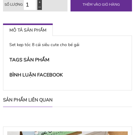
SỐ LƯỢNG
THÊM VÀO GIỎ HÀNG
MÔ TẢ SẢN PHẨM
Set kẹp tóc 8 cái siêu cute cho bé gái
TAGS SẢN PHẨM
BÌNH LUẬN FACEBOOK
SẢN PHẨM LIÊN QUAN