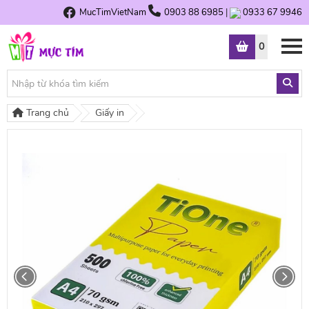
MucTimVietNam
0903 88 6985
|
0933 67 9946
0
Trang chủ
Giấy in