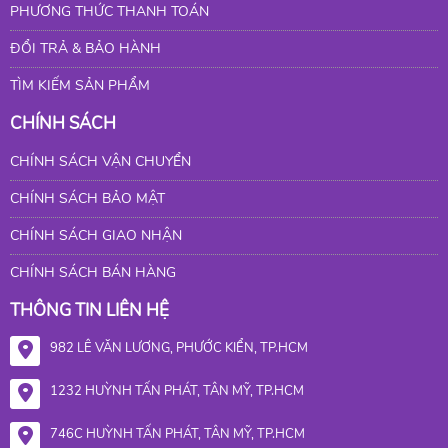
PHƯƠNG THỨC THANH TOÁN
ĐỔI TRẢ & BẢO HÀNH
TÌM KIẾM SẢN PHẨM
CHÍNH SÁCH
CHÍNH SÁCH VẬN CHUYỂN
CHÍNH SÁCH BẢO MẬT
CHÍNH SÁCH GIAO NHẬN
CHÍNH SÁCH BÁN HÀNG
THÔNG TIN LIÊN HỆ
982 LÊ VĂN LƯƠNG, PHƯỚC KIỂN, TP.HCM
1232 HUỲNH TẤN PHÁT, TÂN MỸ, TP.HCM
746C HUỲNH TẤN PHÁT, TÂN MỸ, TP.HCM