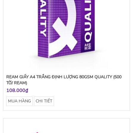
REAM GIẤY A4 TRẮNG ĐỊNH LƯỢNG 80GSM QUALITY (500
TỜ/ REAM)
108.000₫
MUA HÀNG
CHI TIẾT