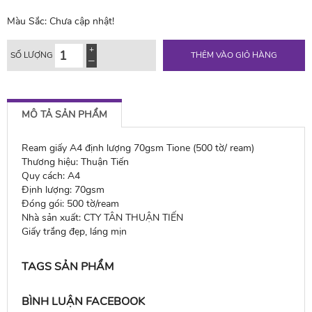
Màu Sắc:
Chưa cập nhật!
SỐ LƯỢNG
THÊM VÀO GIỎ HÀNG
MÔ TẢ SẢN PHẨM
Ream giấy A4 định lượng 70gsm Tione (500 tờ/ ream)
Thương hiệu: Thuận Tiến
Quy cách: A4
Định lượng: 70gsm
Đóng gói: 500 tờ/ream
Nhà sản xuất: CTY TÂN THUẬN TIẾN
Giấy trắng đẹp, láng mịn
TAGS SẢN PHẨM
BÌNH LUẬN FACEBOOK