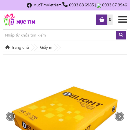
MucTimVietNam
0903 88 6985
|
0933 67 9946
0
Trang chủ
Giấy in