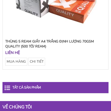
THÙNG 5 REAM GIẤY A4 TRẮNG ĐỊNH LƯỢNG 70GSM
QUALITY (500 TỜ/ REAM)
LIÊN HỆ
MUA HÀNG
CHI TIẾT
TẤT CẢ SẢN PHẨM
VỀ CHÚNG TÔI