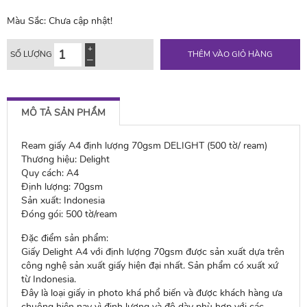
Màu Sắc:
Chưa cập nhật!
SỐ LƯỢNG
THÊM VÀO GIỎ HÀNG
MÔ TẢ SẢN PHẨM
Ream giấy A4 định lượng 70gsm DELIGHT (500 tờ/ ream)
Thương hiệu: Delight
Quy cách: A4
Định lượng: 70gsm
Sản xuất: Indonesia
Đóng gói: 500 tờ/ream
Đặc điểm sản phẩm:
Giấy Delight A4 với định lượng 70gsm được sản xuất dựa trên
công nghệ sản xuất giấy hiện đại nhất. Sản phẩm có xuất xứ
từ Indonesia.
Đây là loại giấy in photo khá phổ biến và được khách hàng ưa
chuộng hiện nay vì định lượng và độ dày phù hợp với các