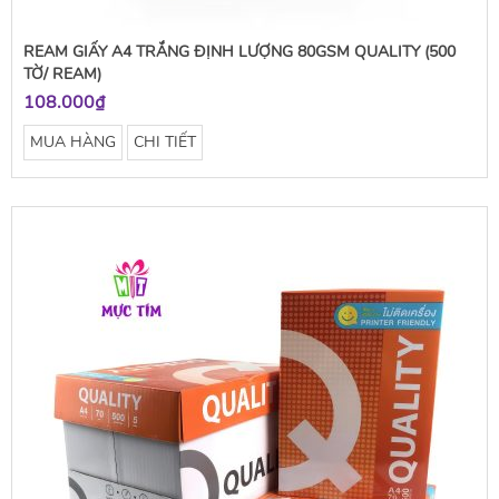
REAM GIẤY A4 TRẮNG ĐỊNH LƯỢNG 80GSM QUALITY (500
TỜ/ REAM)
108.000₫
MUA HÀNG
CHI TIẾT