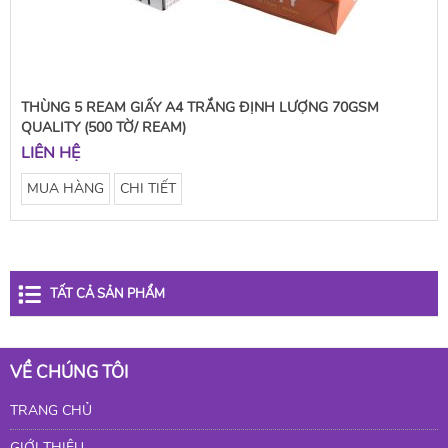
THÙNG 5 REAM GIẤY A4 TRẮNG ĐỊNH LƯỢNG 70GSM
QUALITY (500 TỜ/ REAM)
LIÊN HỆ
MUA HÀNG
CHI TIẾT
TẤT CẢ SẢN PHẨM
VỀ CHÚNG TÔI
TRANG CHỦ
GIỚI THIỆU