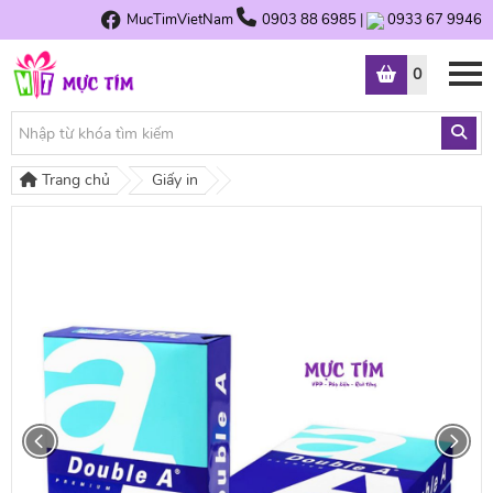
MucTimVietNam
0903 88 6985
|
0933 67 9946
0
Trang chủ
Giấy in