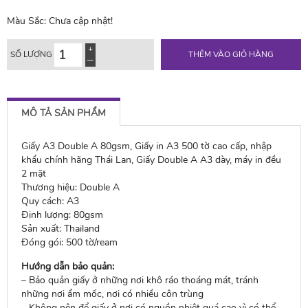
Màu Sắc:
Chưa cập nhật!
SỐ LƯỢNG
THÊM VÀO GIỎ HÀNG
MÔ TẢ SẢN PHẨM
Giấy A3 Double A 80gsm, Giấy in A3 500 tờ cao cấp, nhập
khẩu chính hãng Thái Lan, Giấy Double A A3 dày, máy in đều
2 mặt
Thương hiệu: Double A
Quy cách: A3
Định lượng: 80gsm
Sản xuất: Thailand
Đóng gói: 500 tờ/ream
Hướng dẫn bảo quản:
– Bảo quản giấy ở những nơi khô ráo thoáng mát, tránh
những nơi ẩm mốc, nơi có nhiều côn trùng
– Không nên để giấy ở nơi có nguồn nhiệt quá cao vì có thể