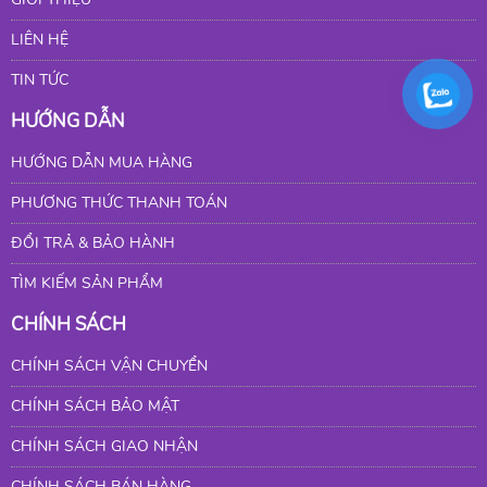
LIÊN HỆ
TIN TỨC
HƯỚNG DẪN
HƯỚNG DẪN MUA HÀNG
PHƯƠNG THỨC THANH TOÁN
ĐỔI TRẢ & BẢO HÀNH
TÌM KIẾM SẢN PHẨM
CHÍNH SÁCH
CHÍNH SÁCH VẬN CHUYỂN
CHÍNH SÁCH BẢO MẬT
CHÍNH SÁCH GIAO NHẬN
CHÍNH SÁCH BÁN HÀNG