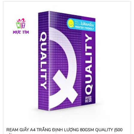
REAM GIẤY A4 TRẮNG ĐỊNH LƯỢNG 80GSM QUALITY (500