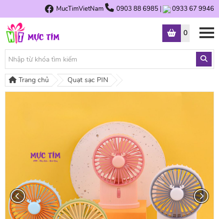
MucTimVietNam
0903 88 6985
|
0933 67 9946
0
Trang chủ
Quạt sạc PIN