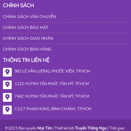
CHÍNH SÁCH
CHÍNH SÁCH VẬN CHUYỂN
CHÍNH SÁCH BẢO MẬT
CHÍNH SÁCH GIAO NHẬN
CHÍNH SÁCH BÁN HÀNG
THÔNG TIN LIÊN HỆ
982 LÊ VĂN LƯƠNG, PHƯỚC KIỂN, TP.HCM
1232 HUỲNH TẤN PHÁT, TÂN MỸ, TP.HCM
746C HUỲNH TẤN PHÁT, TÂN MỸ, TP.HCM
C1/17 PHẠM HÙNG, BÌNH CHÁNH, TP.HCM
©2023 Bản quyền
Mực Tím
| Thiết kế bởi
Truyền Thông Ngọ
| Thời gian