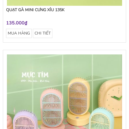
QUẠT GÀ MINI CƯNG XỈU 135K
135.000₫
MUA HÀNG
CHI TIẾT