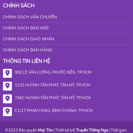
CHÍNH SÁCH
CHÍNH SÁCH VẬN CHUYỂN
CHÍNH SÁCH BẢO MẬT
CHÍNH SÁCH GIAO NHẬN
CHÍNH SÁCH BÁN HÀNG
THÔNG TIN LIÊN HỆ
982 LÊ VĂN LƯƠNG, PHƯỚC KIỂN, TP.HCM
1232 HUỲNH TẤN PHÁT, TÂN MỸ, TP.HCM
746C HUỲNH TẤN PHÁT, TÂN MỸ, TP.HCM
C1/17 PHẠM HÙNG, BÌNH CHÁNH, TP.HCM
©2023 Bản quyền
Mực Tím
| Thiết kế bởi
Truyền Thông Ngọ
| Thời gian