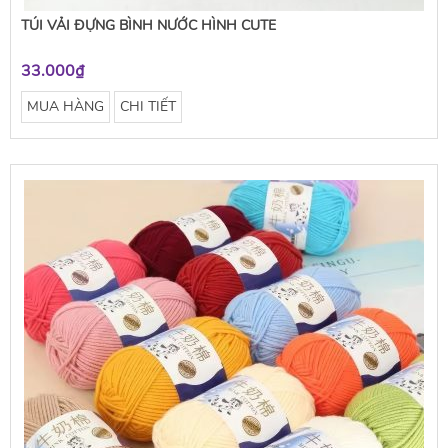
TÚI VẢI ĐỰNG BÌNH NƯỚC HÌNH CUTE
33.000₫
MUA HÀNG
CHI TIẾT