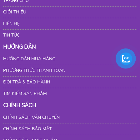
TRANG CHỦ
GIỚI THIỆU
LIÊN HỆ
TIN TỨC
HƯỚNG DẪN
HƯỚNG DẪN MUA HÀNG
PHƯƠNG THỨC THANH TOÁN
ĐỔI TRẢ & BẢO HÀNH
TÌM KIẾM SẢN PHẨM
CHÍNH SÁCH
CHÍNH SÁCH VẬN CHUYỂN
CHÍNH SÁCH BẢO MẬT