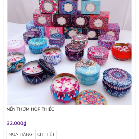
NẾN THƠM HỘP THIẾC
32.000₫
MUA HÀNG
CHI TIẾT