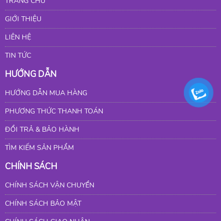
TRANG CHỦ
GIỚI THIỆU
LIÊN HỆ
TIN TỨC
HƯỚNG DẪN
HƯỚNG DẪN MUA HÀNG
PHƯƠNG THỨC THANH TOÁN
ĐỔI TRẢ & BẢO HÀNH
TÌM KIẾM SẢN PHẨM
CHÍNH SÁCH
CHÍNH SÁCH VẬN CHUYỂN
CHÍNH SÁCH BẢO MẬT