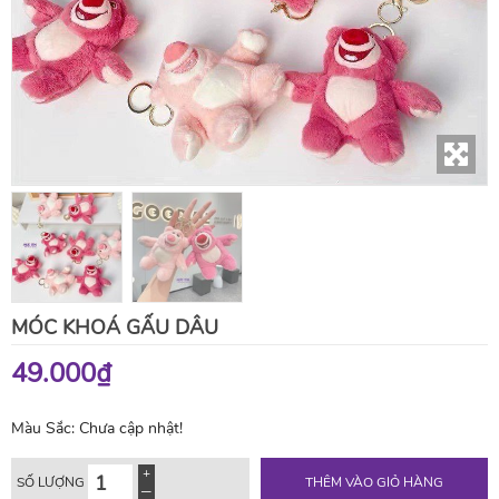
MÓC KHOÁ GẤU DÂU
49.000₫
Màu Sắc:
Chưa cập nhật!
SỐ LƯỢNG
THÊM VÀO GIỎ HÀNG