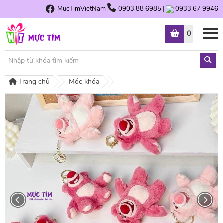
MucTimVietNam
0903 88 6985
|
0933 67 9946
0
Trang chủ
Móc khóa