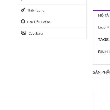
Thiên Long
MÔ TẢ
Gấu Dâu Lotso
Lego M
Capybara
TAGS
BÌNH
SẢN PHẨ