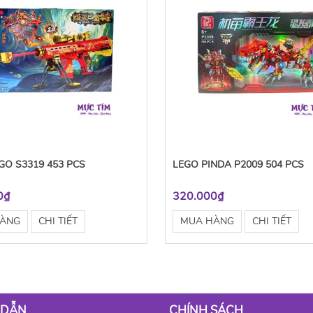
GO S3319 453 PCS
LEGO PINDA P2009 504 PCS
0₫
320.000₫
HÀNG
CHI TIẾT
MUA HÀNG
CHI TIẾT
 DẪN
CHÍNH SÁCH