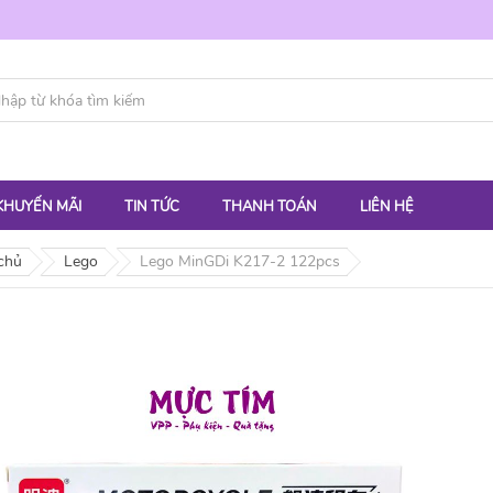
KHUYẾN MÃI
TIN TỨC
THANH TOÁN
LIÊN HỆ
chủ
Lego
Lego MinGDi K217-2 122pcs