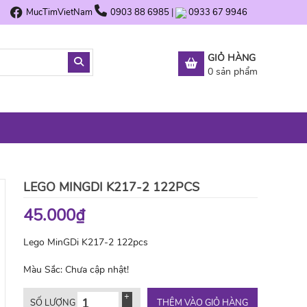
MucTimVietNam
0903 88 6985
|
0933 67 9946
GIỎ HÀNG
0
sản phẩm
LEGO MINGDI K217-2 122PCS
45.000₫
Lego MinGDi K217-2 122pcs
Màu Sắc:
Chưa cập nhật!
THÊM VÀO GIỎ HÀNG
SỐ LƯỢNG