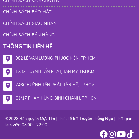
CHÍNH SÁCH VẬN CHUYỂN
CHÍNH SÁCH BẢO MẬT
CHÍNH SÁCH GIAO NHẬN
CHÍNH SÁCH BÁN HÀNG
THÔNG TIN LIÊN HỆ
982 LÊ VĂN LƯƠNG, PHƯỚC KIỂN, TP.HCM
1232 HUỲNH TẤN PHÁT, TÂN MỸ, TP.HCM
746C HUỲNH TẤN PHÁT, TÂN MỸ, TP.HCM
C1/17 PHẠM HÙNG, BÌNH CHÁNH, TP.HCM
©2023 Bản quyền
Mực Tím
| Thiết kế bởi
Truyền Thông Ngọ
| Thời gian
làm việc: 08:00 - 22:00