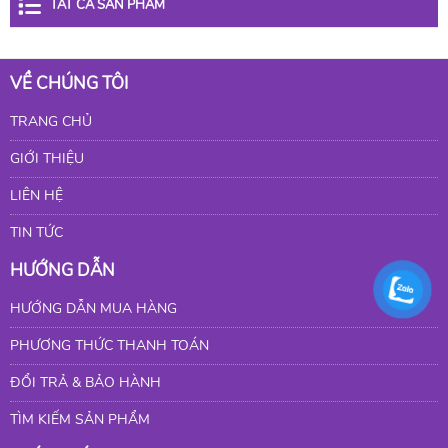
TẤT CẢ SẢN PHẨM
VỀ CHÚNG TÔI
TRANG CHỦ
GIỚI THIỆU
LIÊN HỆ
TIN TỨC
HƯỚNG DẪN
HƯỚNG DẪN MUA HÀNG
PHƯƠNG THỨC THANH TOÁN
ĐỔI TRẢ & BẢO HÀNH
TÌM KIẾM SẢN PHẨM