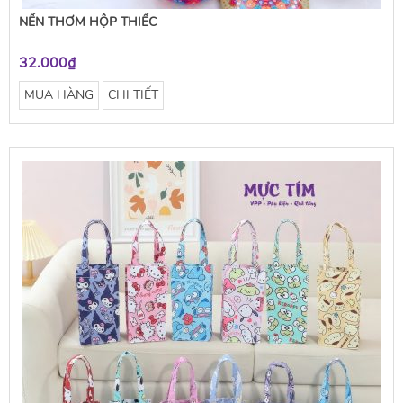
NẾN THƠM HỘP THIẾC
32.000₫
MUA HÀNG
CHI TIẾT