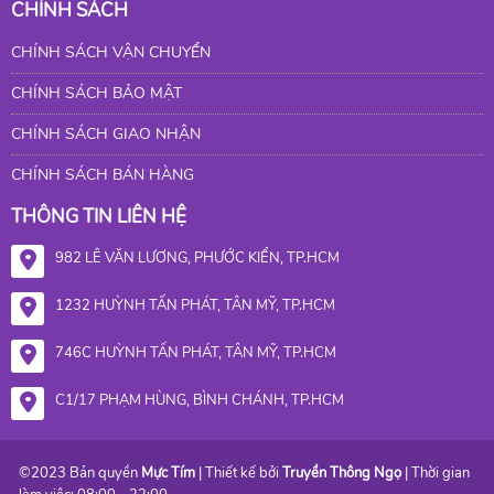
CHÍNH SÁCH
CHÍNH SÁCH VẬN CHUYỂN
CHÍNH SÁCH BẢO MẬT
CHÍNH SÁCH GIAO NHẬN
CHÍNH SÁCH BÁN HÀNG
THÔNG TIN LIÊN HỆ
982 LÊ VĂN LƯƠNG, PHƯỚC KIỂN, TP.HCM
1232 HUỲNH TẤN PHÁT, TÂN MỸ, TP.HCM
746C HUỲNH TẤN PHÁT, TÂN MỸ, TP.HCM
C1/17 PHẠM HÙNG, BÌNH CHÁNH, TP.HCM
©2023 Bản quyền
Mực Tím
| Thiết kế bởi
Truyền Thông Ngọ
| Thời gian