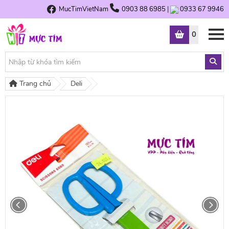
MucTimVietNam
0903 88 6985
|
0933 67 9946
0
Trang chủ
Deli