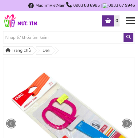
MucTimVietNam
0903 88 6985
|
0933 67 9946
0
Trang chủ
Deli