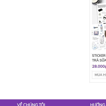
STICKER
TRÀ SỮ
28.000
MUA 
VỀ CHÚNG TÔI
HƯỚNG