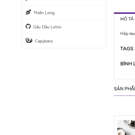
Thiên Long
MÔ TẢ
Gấu Dâu Lotso
Hộp le
Capybara
TAGS
BÌNH
SẢN PHẨ