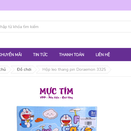
KHUYẾN MÃI
TIN TỨC
THANH TOÁN
LIÊN HỆ
chủ
Đồ chơi
Hộp leo thang pin Doraemon 3325