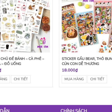
 CHỦ ĐỀ BÁNH – CÀ PHÊ –
STICKER GẤU BEAR, THỎ BU
A – ĐỒ UỐNG
CÚN CON DỄ THƯƠNG
₫
18.000₫
HÀNG
CHI TIẾT
MUA HÀNG
CHI TIẾT
 DẪN
CHÍNH SÁCH