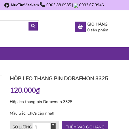
MucTimVietNam
0903 88 6985
|
0933 67 9946
GIỎ HÀNG
0
sản phẩm
HỘP LEO THANG PIN DORAEMON 3325
120.000₫
Hộp leo thang pin Doraemon 3325
Màu Sắc:
Chưa cập nhật!
THÊM VÀO GIỎ HÀNG
SỐ LƯỢNG