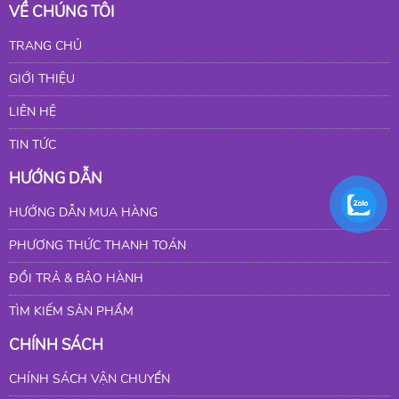
VỀ CHÚNG TÔI
TRANG CHỦ
GIỚI THIỆU
LIÊN HỆ
TIN TỨC
HƯỚNG DẪN
HƯỚNG DẪN MUA HÀNG
PHƯƠNG THỨC THANH TOÁN
ĐỔI TRẢ & BẢO HÀNH
TÌM KIẾM SẢN PHẨM
CHÍNH SÁCH
CHÍNH SÁCH VẬN CHUYỂN