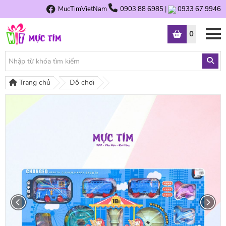
MucTimVietNam
0903 88 6985
|
0933 67 9946
0
Trang chủ
Đồ chơi