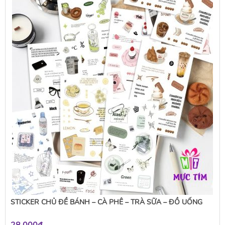
STICKER CHỦ ĐỀ BÁNH – CÀ PHÊ – TRÀ SỮA – ĐỒ UỐNG