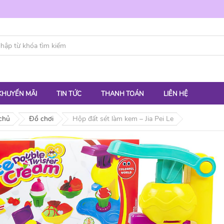
KHUYẾN MÃI
TIN TỨC
THANH TOÁN
LIÊN HỆ
chủ
Đồ chơi
Hộp đất sét làm kem – Jia Pei Le