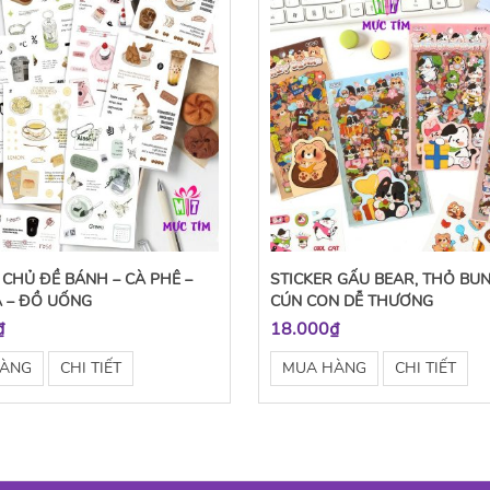
 CHỦ ĐỀ BÁNH – CÀ PHÊ –
STICKER GẤU BEAR, THỎ BU
A – ĐỒ UỐNG
CÚN CON DỄ THƯƠNG
₫
18.000₫
HÀNG
CHI TIẾT
MUA HÀNG
CHI TIẾT