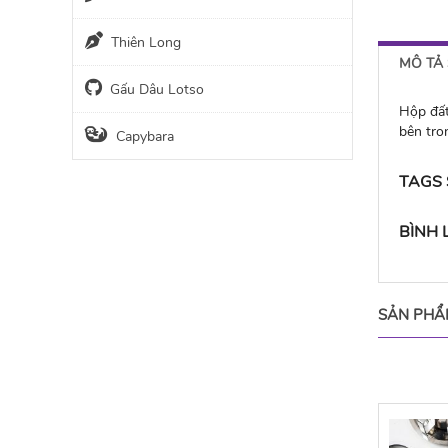
Thiên Long
MÔ TẢ
Gấu Dâu Lotso
Hộp đất
bên tro
Capybara
TAGS
BÌNH
SẢN PHẨ