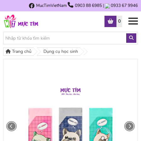
MucTimVietNam
0903 88 6985
|
0933 67 9946
0
Trang chủ
Dụng cụ học sinh