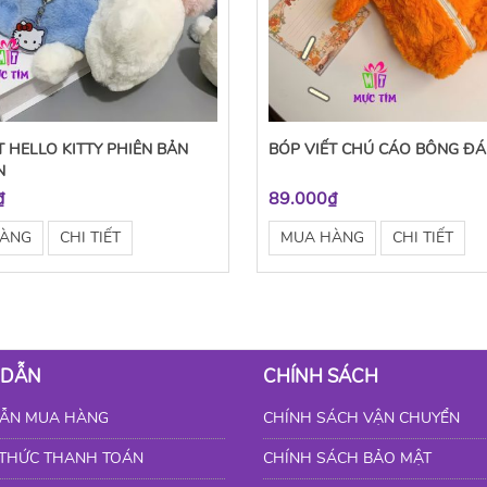
T HELLO KITTY PHIÊN BẢN
BÓP VIẾT CHÚ CÁO BÔNG ĐÁ
N
₫
89.000₫
HÀNG
CHI TIẾT
MUA HÀNG
CHI TIẾT
 DẪN
CHÍNH SÁCH
ẪN MUA HÀNG
CHÍNH SÁCH VẬN CHUYỂN
THỨC THANH TOÁN
CHÍNH SÁCH BẢO MẬT