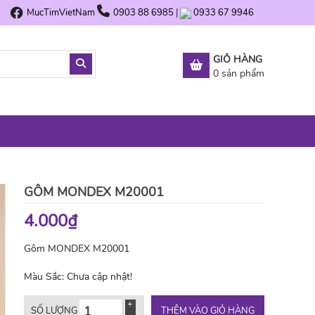
MucTimVietNam
0903 88 6985
|
0933 67 9946
GIỎ HÀNG
0
sản phẩm
GÔM MONDEX M20001
4.000₫
Gôm MONDEX M20001
Màu Sắc:
Chưa cập nhật!
THÊM VÀO GIỎ HÀNG
SỐ LƯỢNG