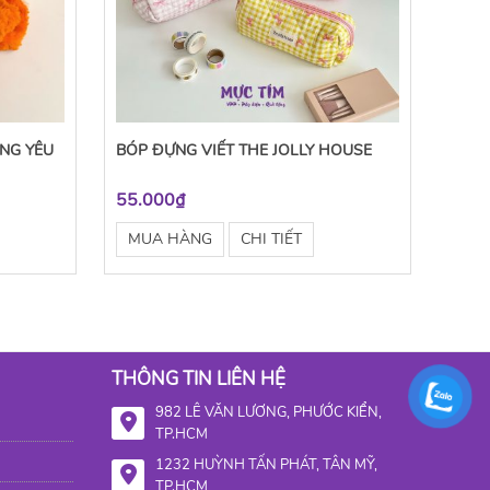
NG YÊU
BÓP ĐỰNG VIẾT THE JOLLY HOUSE
55.000₫
MUA HÀNG
CHI TIẾT
THÔNG TIN LIÊN HỆ
982 LÊ VĂN LƯƠNG, PHƯỚC KIỂN,
TP.HCM
1232 HUỲNH TẤN PHÁT, TÂN MỸ,
TP.HCM