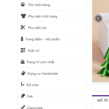
Thú nhồi bông
Phụ kiện thời trang
Phụ kiện tóc
Trang điểm – Mỹ phẩm
Điện tử
Trang trí sinh nhật
Dụng cụ Handmade
Đồ chơi
Deli
MÔ TẢ
Classmate