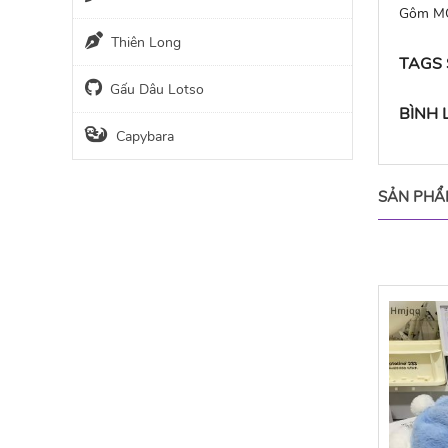
Gôm M
Thiên Long
TAGS
Gấu Dâu Lotso
BÌNH
Capybara
SẢN PHẨ