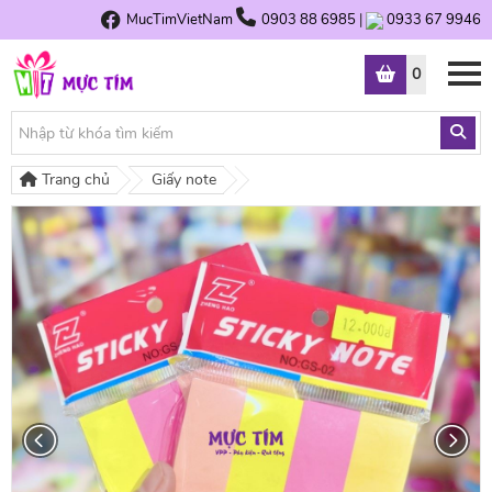
MucTimVietNam
0903 88 6985
|
0933 67 9946
0
Trang chủ
Giấy note