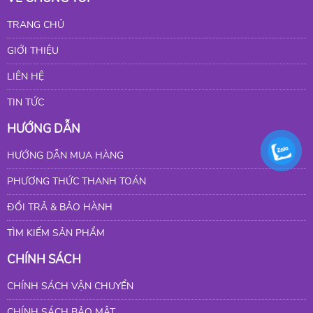
TRANG CHỦ
GIỚI THIỆU
LIÊN HỆ
TIN TỨC
HƯỚNG DẪN
HƯỚNG DẪN MUA HÀNG
PHƯƠNG THỨC THANH TOÁN
ĐỔI TRẢ & BẢO HÀNH
TÌM KIẾM SẢN PHẨM
CHÍNH SÁCH
CHÍNH SÁCH VẬN CHUYỂN
CHÍNH SÁCH BẢO MẬT