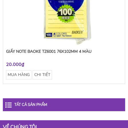
GIẤY NOTE BAOKE TZ6001 76X102MM 4 MÀU
20.000₫
MUA HÀNG
CHI TIẾT
TẤT CẢ SẢN PHẨM
VỀ CHÚNG TÔI