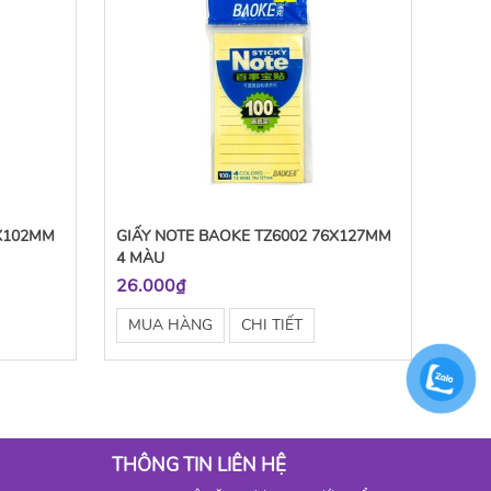
6X102MM
GIẤY NOTE BAOKE TZ6002 76X127MM
4 MÀU
26.000₫
MUA HÀNG
CHI TIẾT
THÔNG TIN LIÊN HỆ