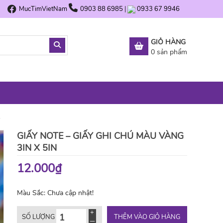
MucTimVietNam
0903 88 6985
|
0933 67 9946
GIỎ HÀNG
0
sản phẩm
GIẤY NOTE – GIẤY GHI CHÚ MÀU VÀNG
3IN X 5IN
12.000₫
Màu Sắc:
Chưa cập nhật!
THÊM VÀO GIỎ HÀNG
SỐ LƯỢNG