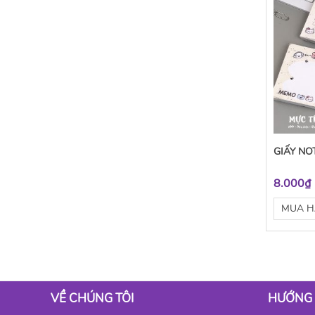
GIẤY NO
8.000₫
MUA 
VỀ CHÚNG TÔI
HƯỚNG