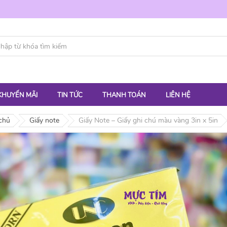
KHUYẾN MÃI
TIN TỨC
THANH TOÁN
LIÊN HỆ
chủ
Giấy note
Giấy Note – Giấy ghi chú màu vàng 3in x 5in