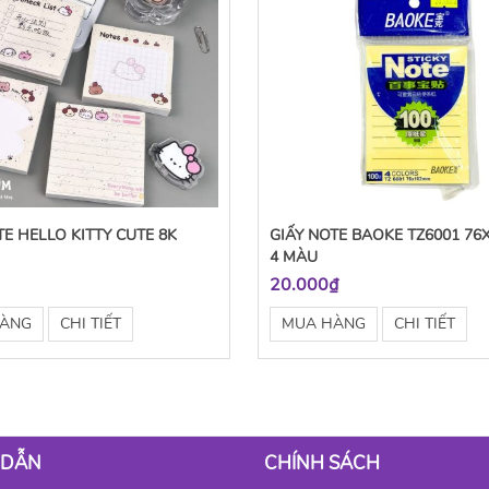
TE HELLO KITTY CUTE 8K
GIẤY NOTE BAOKE TZ6001 7
4 MÀU
20.000₫
HÀNG
CHI TIẾT
MUA HÀNG
CHI TIẾT
 DẪN
CHÍNH SÁCH