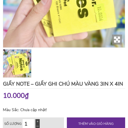
GIẤY NOTE – GIẤY GHI CHÚ MÀU VÀNG 3IN X 4IN
10.000₫
Màu Sắc:
Chưa cập nhật!
SỐ LƯỢNG
THÊM VÀO GIỎ HÀNG