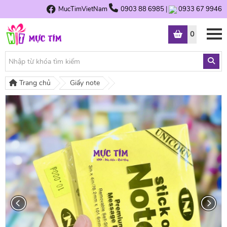
MucTimVietNam
0903 88 6985
|
0933 67 9946
0
Trang chủ
Giấy note