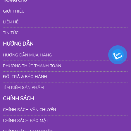
TRANG CHỦ
GIỚI THIỆU
LIÊN HỆ
TIN TỨC
HƯỚNG DẪN
HƯỚNG DẪN MUA HÀNG
PHƯƠNG THỨC THANH TOÁN
ĐỔI TRẢ & BẢO HÀNH
TÌM KIẾM SẢN PHẨM
CHÍNH SÁCH
CHÍNH SÁCH VẬN CHUYỂN
CHÍNH SÁCH BẢO MẬT