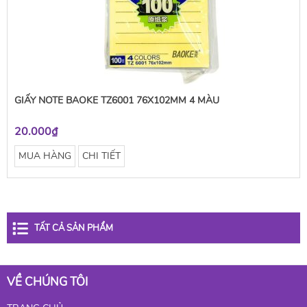
GIẤY NOTE BAOKE TZ6001 76X102MM 4 MÀU
20.000₫
MUA HÀNG
CHI TIẾT
TẤT CẢ SẢN PHẨM
VỀ CHÚNG TÔI