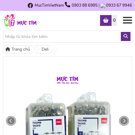
MucTimVietNam
0903 88 6985
|
0933 67 9946
0
Trang chủ
Deli