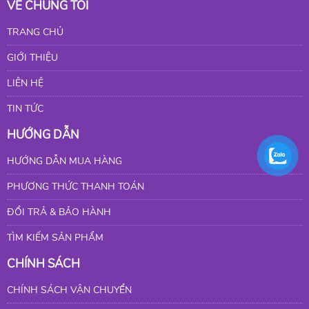
VỀ CHÚNG TÔI
TRANG CHỦ
GIỚI THIỆU
LIÊN HỆ
TIN TỨC
HƯỚNG DẪN
HƯỚNG DẪN MUA HÀNG
PHƯƠNG THỨC THANH TOÁN
ĐỔI TRẢ & BẢO HÀNH
TÌM KIẾM SẢN PHẨM
CHÍNH SÁCH
CHÍNH SÁCH VẬN CHUYỂN