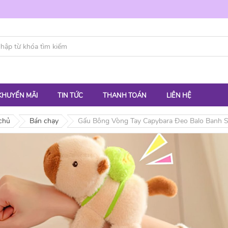
KHUYẾN MÃI
TIN TỨC
THANH TOÁN
LIÊN HỆ
chủ
Bán chạy
Gấu Bông Vòng Tay Capybara Đeo Balo Banh S