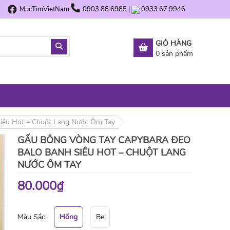
MucTimVietNam
0903 88 6985
|
0933 67 9946
GIỎ HÀNG
0
sản phẩm
iêu Hot – Chuột Lang Nước Ôm Tay
GẤU BÔNG VÒNG TAY CAPYBARA ĐEO
BALO BANH SIÊU HOT – CHUỘT LANG
NƯỚC ÔM TAY
80.000₫
Màu Sắc:
Hồng
Be