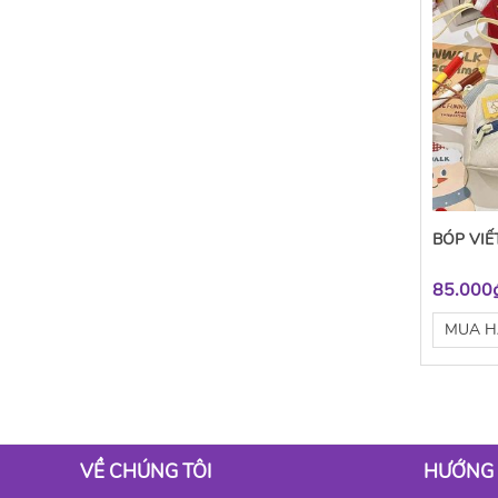
BÓP VIẾ
85.000
MUA 
VỀ CHÚNG TÔI
HƯỚNG