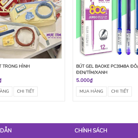
T TRONG HÌNH
BÚT GEL BAOKE PC3948A ĐỎ
ĐEN/TÍM/XANH
₫
5.000₫
HÀNG
CHI TIẾT
MUA HÀNG
CHI TIẾT
 DẪN
CHÍNH SÁCH