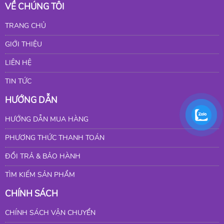
VỀ CHÚNG TÔI
TRANG CHỦ
GIỚI THIỆU
LIÊN HỆ
TIN TỨC
HƯỚNG DẪN
HƯỚNG DẪN MUA HÀNG
PHƯƠNG THỨC THANH TOÁN
ĐỔI TRẢ & BẢO HÀNH
TÌM KIẾM SẢN PHẨM
CHÍNH SÁCH
CHÍNH SÁCH VẬN CHUYỂN