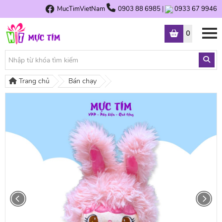
MucTimVietNam
0903 88 6985
|
0933 67 9946
0
Trang chủ
Bán chạy