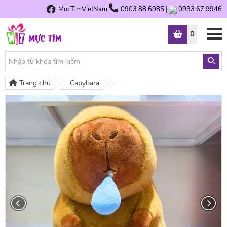
MucTimVietNam
0903 88 6985
|
0933 67 9946
0
Trang chủ
Capybara