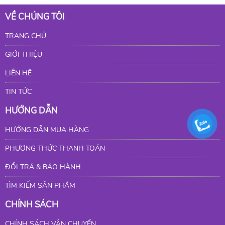
VỀ CHÚNG TÔI
TRANG CHỦ
GIỚI THIỆU
LIÊN HỆ
TIN TỨC
HƯỚNG DẪN
HƯỚNG DẪN MUA HÀNG
PHƯƠNG THỨC THANH TOÁN
ĐỔI TRẢ & BẢO HÀNH
TÌM KIẾM SẢN PHẨM
CHÍNH SÁCH
CHÍNH SÁCH VẬN CHUYỂN