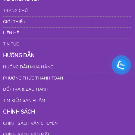
TRANG CHỦ
GIỚI THIỆU
LIÊN HỆ
TIN TỨC
HƯỚNG DẪN
HƯỚNG DẪN MUA HÀNG
PHƯƠNG THỨC THANH TOÁN
ĐỔI TRẢ & BẢO HÀNH
TÌM KIẾM SẢN PHẨM
CHÍNH SÁCH
CHÍNH SÁCH VẬN CHUYỂN
CHÍNH SÁCH BẢO MẬT