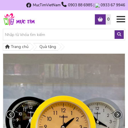
MucTimVietNam
0903 88 6985
|
0933 67 9946
0
Trang chủ
Quà tặng