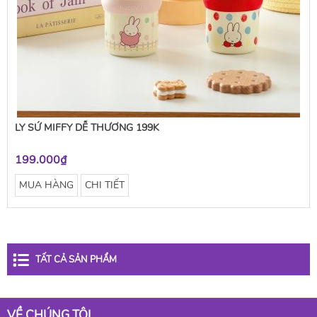
LY SỨ MIFFY DỄ THƯƠNG 199K
199.000₫
MUA HÀNG
CHI TIẾT
TẤT CẢ SẢN PHẨM
VỀ CHÚNG TÔI