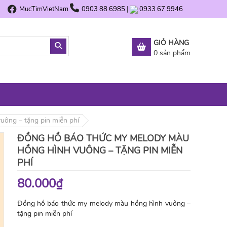
MucTimVietNam
0903 88 6985
|
0933 67 9946
GIỎ HÀNG
0
sản phẩm
ông – tặng pin miễn phí
ĐỒNG HỒ BÁO THỨC MY MELODY MÀU
HỒNG HÌNH VUÔNG – TẶNG PIN MIỄN
PHÍ
80.000₫
Đồng hồ báo thức my melody màu hồng hình vuông –
tặng pin miễn phí