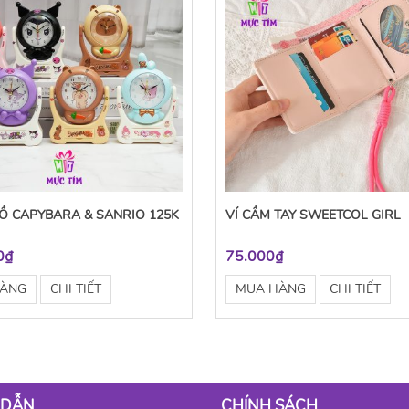
Ồ CAPYBARA & SANRIO 125K
VÍ CẦM TAY SWEETCOL GIRL
0₫
75.000₫
HÀNG
CHI TIẾT
MUA HÀNG
CHI TIẾT
 DẪN
CHÍNH SÁCH