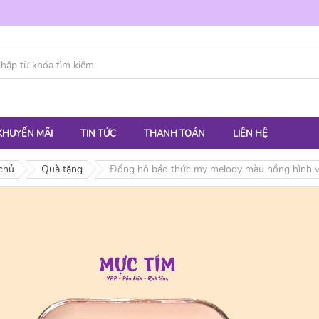
KHUYẾN MÃI
TIN TỨC
THANH TOÁN
LIÊN HỆ
chủ
Quà tặng
Đồng hồ báo thức my melody màu hồng hình vu