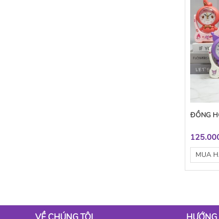
ĐỒNG H
125.00
MUA 
VỀ CHÚNG TÔI
HƯỚNG