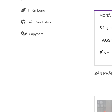
Thiên Long
MÔ TẢ
Gấu Dâu Lotso
Đồng hồ
Capybara
TAGS
BÌNH
SẢN PHẨ