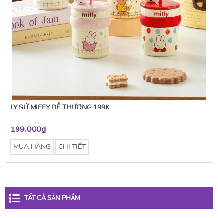
LY SỨ MIFFY DỄ THƯƠNG 199K
199.000₫
MUA HÀNG
CHI TIẾT
TẤT CẢ SẢN PHẨM