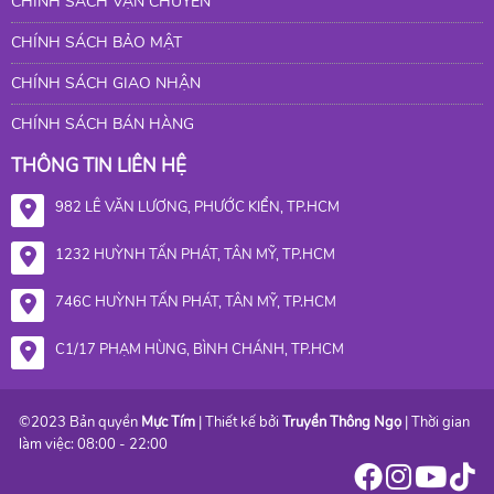
CHÍNH SÁCH VẬN CHUYỂN
CHÍNH SÁCH BẢO MẬT
CHÍNH SÁCH GIAO NHẬN
CHÍNH SÁCH BÁN HÀNG
THÔNG TIN LIÊN HỆ
982 LÊ VĂN LƯƠNG, PHƯỚC KIỂN, TP.HCM
1232 HUỲNH TẤN PHÁT, TÂN MỸ, TP.HCM
746C HUỲNH TẤN PHÁT, TÂN MỸ, TP.HCM
C1/17 PHẠM HÙNG, BÌNH CHÁNH, TP.HCM
©2023 Bản quyền
Mực Tím
| Thiết kế bởi
Truyền Thông Ngọ
| Thời gian
làm việc: 08:00 - 22:00