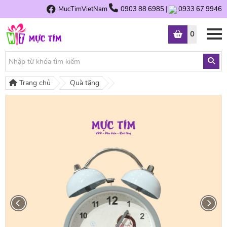
MucTimVietNam
0903 88 6985
|
0933 67 9946
0
Trang chủ
Quà tặng