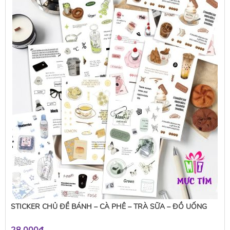
STICKER CHỦ ĐỀ BÁNH – CÀ PHÊ – TRÀ SỮA – ĐỒ UỐNG