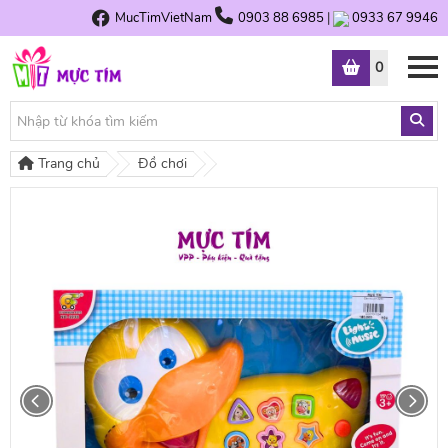
MucTimVietNam
0903 88 6985
|
0933 67 9946
0
Trang chủ
Đồ chơi